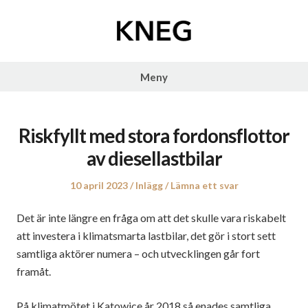
Hoppa
till
innehåll
Kneg
Meny
Riskfyllt med stora fordonsflottor
av diesellastbilar
Publicerat
Publicerat
10 april 2023
Inlägg
Lämna ett svar
den
i
Det är inte längre en fråga om att det skulle vara riskabelt
att investera i klimatsmarta lastbilar, det gör i stort sett
samtliga aktörer numera – och utvecklingen går fort
framåt.
På klimatmötet i Katowice år 2018 så enades samtliga