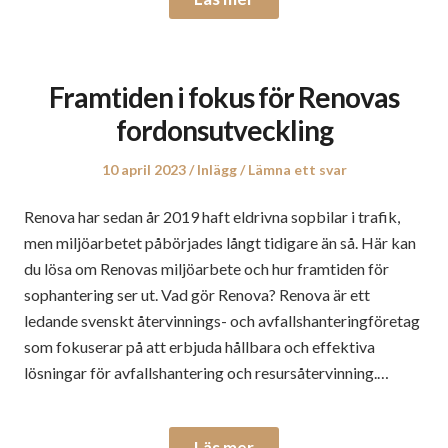
Framtiden i fokus för Renovas
fordonsutveckling
Publicerat
Publicerat
10 april 2023
Inlägg
Lämna ett svar
den
i
Renova har sedan år 2019 haft eldrivna sopbilar i trafik,
men miljöarbetet påbörjades långt tidigare än så. Här kan
du lösa om Renovas miljöarbete och hur framtiden för
sophantering ser ut. Vad gör Renova? Renova är ett
ledande svenskt återvinnings- och avfallshanteringföretag
som fokuserar på att erbjuda hållbara och effektiva
lösningar för avfallshantering och resursåtervinning.…
Läs mer