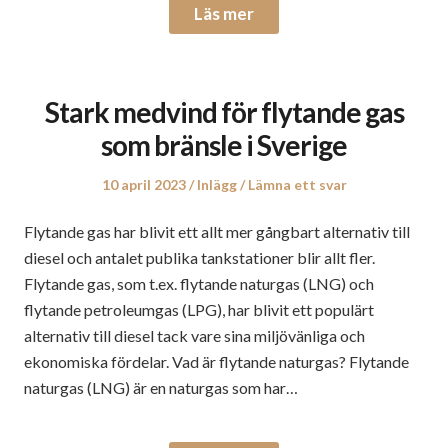
Läs mer
Stark medvind för flytande gas
som bränsle i Sverige
Publicerat
Publicerat
10 april 2023
Inlägg
Lämna ett svar
den
i
Flytande gas har blivit ett allt mer gångbart alternativ till
diesel och antalet publika tankstationer blir allt fler.
Flytande gas, som t.ex. flytande naturgas (LNG) och
flytande petroleumgas (LPG), har blivit ett populärt
alternativ till diesel tack vare sina miljövänliga och
ekonomiska fördelar. Vad är flytande naturgas? Flytande
naturgas (LNG) är en naturgas som har…