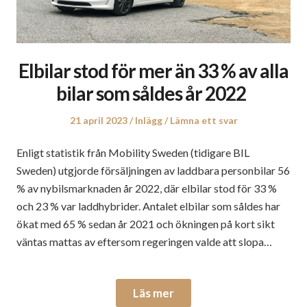
Elbilar stod för mer än 33 % av alla
bilar som såldes år 2022
Publicerat
Publicerat
21 april 2023
Inlägg
Lämna ett svar
den
i
Enligt statistik från Mobility Sweden (tidigare BIL
Sweden) utgjorde försäljningen av laddbara personbilar 56
% av nybilsmarknaden år 2022, där elbilar stod för 33 %
och 23 % var laddhybrider. Antalet elbilar som såldes har
ökat med 65 % sedan år 2021 och ökningen på kort sikt
väntas mattas av eftersom regeringen valde att slopa…
Läs mer