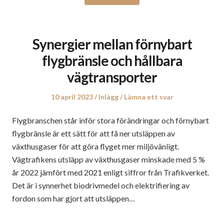
Synergier mellan förnybart
flygbränsle och hållbara
vägtransporter
Publicerat
Publicerat
10 april 2023
Inlägg
Lämna ett svar
den
i
Flygbranschen står inför stora förändringar och förnybart
flygbränsle är ett sätt för att få ner utsläppen av
växthusgaser för att göra flyget mer miljövänligt.
Vägtrafikens utsläpp av växthusgaser minskade med 5 %
år 2022 jämfört med 2021 enligt siffror från Trafikverket.
Det är i synnerhet biodrivmedel och elektrifiering av
fordon som har gjort att utsläppen…