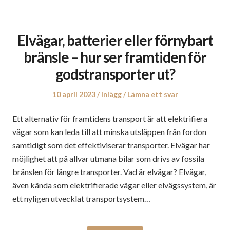
Elvägar, batterier eller förnybart
bränsle – hur ser framtiden för
godstransporter ut?
Publicerat
Publicerat
10 april 2023
Inlägg
Lämna ett svar
den
i
Ett alternativ för framtidens transport är att elektrifiera
vägar som kan leda till att minska utsläppen från fordon
samtidigt som det effektiviserar transporter. Elvägar har
möjlighet att på allvar utmana bilar som drivs av fossila
bränslen för längre transporter. Vad är elvägar? Elvägar,
även kända som elektrifierade vägar eller elvägssystem, är
ett nyligen utvecklat transportsystem…