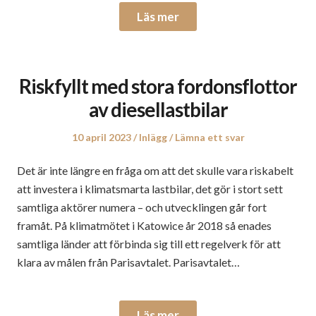
Läs mer
Riskfyllt med stora fordonsflottor
av diesellastbilar
Publicerat
Publicerat
10 april 2023
Inlägg
Lämna ett svar
den
i
Det är inte längre en fråga om att det skulle vara riskabelt
att investera i klimatsmarta lastbilar, det gör i stort sett
samtliga aktörer numera – och utvecklingen går fort
framåt. På klimatmötet i Katowice år 2018 så enades
samtliga länder att förbinda sig till ett regelverk för att
klara av målen från Parisavtalet. Parisavtalet…
Läs mer