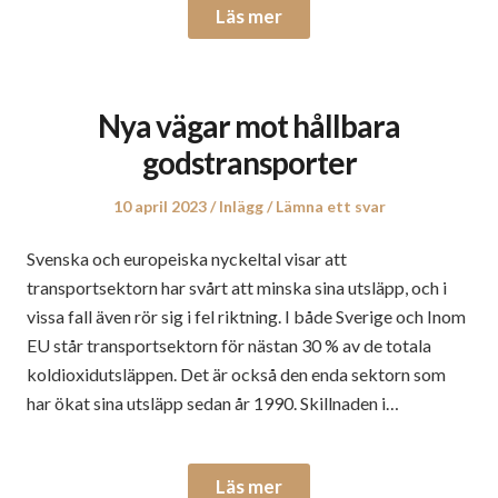
Läs mer
Nya vägar mot hållbara
godstransporter
Publicerat
Publicerat
10 april 2023
Inlägg
Lämna ett svar
den
i
Svenska och europeiska nyckeltal visar att
transportsektorn har svårt att minska sina utsläpp, och i
vissa fall även rör sig i fel riktning. I både Sverige och Inom
EU står transportsektorn för nästan 30 % av de totala
koldioxidutsläppen. Det är också den enda sektorn som
har ökat sina utsläpp sedan år 1990. Skillnaden i…
Läs mer