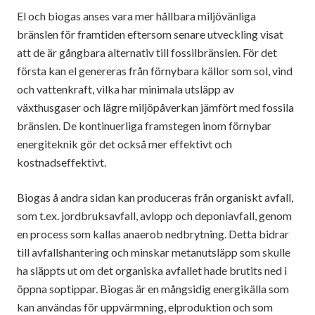
El och biogas anses vara mer hållbara miljövänliga
bränslen för framtiden eftersom senare utveckling visat
att de är gångbara alternativ till fossilbränslen. För det
första kan el genereras från förnybara källor som sol, vind
och vattenkraft, vilka har minimala utsläpp av
växthusgaser och lägre miljöpåverkan jämfört med fossila
bränslen. De kontinuerliga framstegen inom förnybar
energiteknik gör det också mer effektivt och
kostnadseffektivt.
Biogas å andra sidan kan produceras från organiskt avfall,
som t.ex. jordbruksavfall, avlopp och deponiavfall, genom
en process som kallas anaerob nedbrytning. Detta bidrar
till avfallshantering och minskar metanutsläpp som skulle
ha släppts ut om det organiska avfallet hade brutits ned i
öppna soptippar. Biogas är en mångsidig energikälla som
kan användas för uppvärmning, elproduktion och som