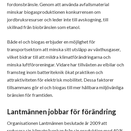
fordonsbränsle. Genom att använda avfallsmaterial
minskar biogasproduktionen konkurrensen om
jordbruksresurser och leder inte till avskogning, till
skillnad från biobränslen som etanol.
Både el och biogas erbjuder en möjlighet för
transportsektorn att minska sitt utsläpp av växthusgaser,
vilket bidrar till att mildra klimatförändringarna och
minska luftföroreningar. Vidare har tillväxten av elbilar och
framsteg inom batteriteknik ökat praktiken och
attraktiviteten för elektrisk mobilitet. Dessa faktorer
tillsammans gör el och biogas till mer hållbara miljövänliga
bränslen för framtiden.
Lantmännen jobbar för förändring
Organisationen Lantmännen beslutade år 2009 att
reducera sin klimatpåverkan från sin produktion med 40 %.