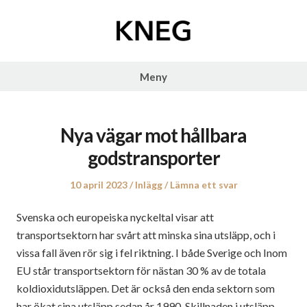
Hoppa
till
innehåll
Kneg
Meny
Nya vägar mot hållbara
godstransporter
Publicerat
Publicerat
10 april 2023
Inlägg
Lämna ett svar
den
i
Svenska och europeiska nyckeltal visar att
transportsektorn har svårt att minska sina utsläpp, och i
vissa fall även rör sig i fel riktning. I både Sverige och Inom
EU står transportsektorn för nästan 30 % av de totala
koldioxidutsläppen. Det är också den enda sektorn som
har ökat sina utsläpp sedan år 1990. Skillnaden i utsläpp