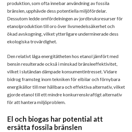
produktion, som ofta innebar användning av fossila
bränslen, upphävde dess potentiella miljöfördelar.
Dessutom ledde omfördelningen av jordbruksresurser för
etanolproduktion till oro över livsmedelssäkerhet och
ökad avskogning, vilket ytterligare underminerade dess
ekologiska trovärdighet.
Den relativt låga energitätheten hos etanol jämfört med
bensin resulterade också i minskad bränsleeffektivitet,
vilket i slutändan dämpade konsumentintresset. Vidare
bidrog framsteg inom tekniken för elbilar och förnybara
energikällor till mer hållbara och effektiva alternativ, vilket
gjorde etanol till ett mindre konkurrenskraftigt alternativ
för att hantera miljöproblem.
El och biogas har potential att
ersätta fossila bränslen